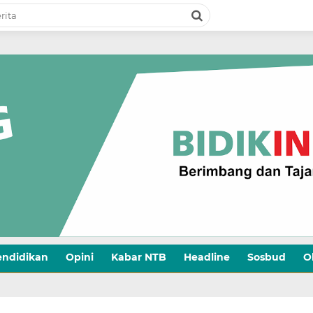
endidikan
Opini
Kabar NTB
Headline
Sosbud
O