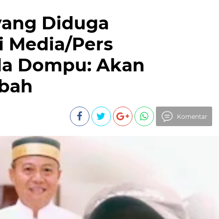
yang Diduga
i Media/Pers
da Dompu: Akan
ubah
Komentar