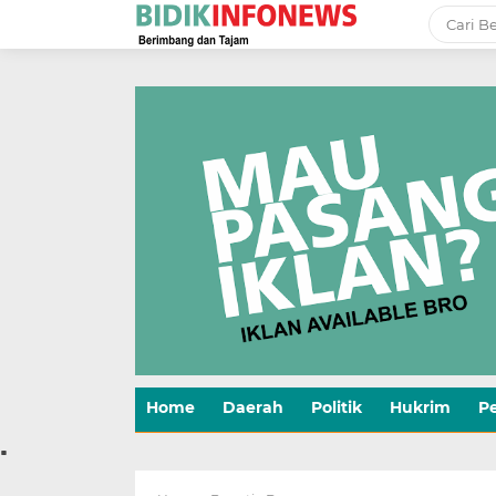
-->
Home
Daerah
Politik
Hukrim
P
.