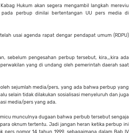
ama Kabag Hukum akan segera mengambil langkah mereviu
pada perbup dinilai bertentangan UU pers media di
setelah usai agenda rapat dengar pendapat umum (RDPU)
n, sebelum pengesahan perbup tersebut, kira_kira ada
 perwakilan yang di undang oleh pemerintah daerah saat
 oleh sejumlah media/pers, yang ada bahwa perbup yang
lu selain tidak dilakukan sosialisasi menyeluruh dan juga
sasi media/pers yang ada.
pemicu munculnya dugaan bahwa perbub tersebut sengaja
ra oknum tertentu. Jadi jangan heran ketika perbup ini
k pers nomor 14 tahun 1999, sebagaimana dalam Bab IV