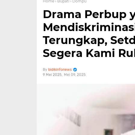
Home
› Bupati
› Dompu
Drama Perbup 
Mendiskriminas
Terungkap, Set
Segera Kami R
bidikinfonews
9 Mei 2025
Mei 09, 2025