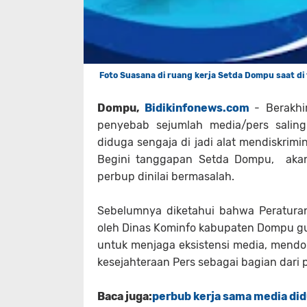
Foto Suasana di ruang kerja Setda Dompu saat di
Dompu,
Bidikinfonews.com
- Berakh
penyebab sejumlah media/pers saling
diduga sengaja di jadi alat mendiskrim
Begini tanggapan Setda Dompu, akan
perbup dinilai bermasalah.
Sebelumnya diketahui bahwa Peraturan 
oleh Dinas Kominfo kabupaten Dompu g
untuk menjaga eksistensi media, men
kesejahteraan Pers sebagai bagian dari 
Baca juga:
perbub kerja sama media did